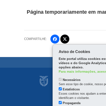
Página temporariamente em man
COMPARTILHE:
Fa
ce
Tw
bo
Aviso de Cookies
itt
ok
Este portal utiliza cookies 
er
vídeos e do Google Analytics
opções abaixo.
Para mais informações, acess
Navegação
ESTRADA DE FERR
Necessários
principal
Sem esse tipo de cookie, nosso po
Avenida Iguaçu, 420 - 7º 
Estatísticos
Horário de Atendimento:
8
Esses cookies nos ajudam a enten
41 3281-9800
identificam o visitante.
Propaganda