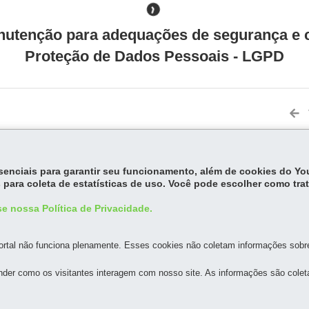
utenção para adequações de segurança e c
Proteção de Dados Pessoais - LGPD
essenciais para garantir seu funcionamento, além de cookies do Y
MAPA DO SITE
DENUNCIE CORRUPÇÃO
 para coleta de estatísticas de uso. Você pode escolher como tra
e nossa Política de Privacidade.
O PARANÁ OESTE S.A. - FERROESTE
rtal não funciona plenamente. Esses cookies não coletam informações sobre 
andar
-
80230-902
-
Curitiba
-
PR
MAPA
h30 a 12h e 13h30 a 18h
der como os visitantes interagem com nosso site. As informações são cole