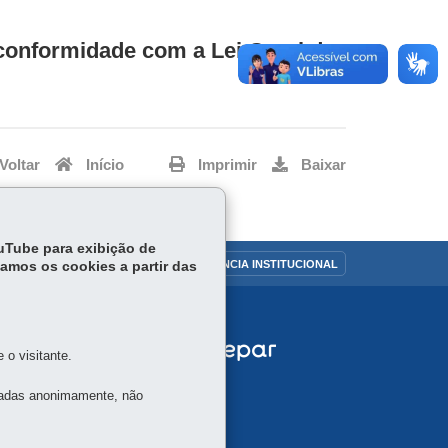
onformidade com a Lei Geral de
Voltar
Início
Imprimir
Baixar
ouTube para exibição de
OUVIDORIA
TRANSPARÊNCIA INSTITUCIONAL
tamos os cookies a partir das
o visitante.
tadas anonimamente, não