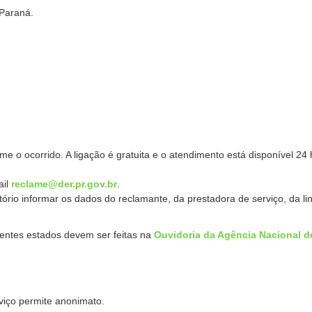
 Paraná.
me o ocorrido. A ligação é gratuita e o atendimento está disponível 24
ail
reclame@der.pr.gov.br
.
tório informar os dados do reclamante, da prestadora de serviço, da li
rentes estados devem ser feitas na
Ouvidoria da Agência Nacional d
rviço permite anonimato.