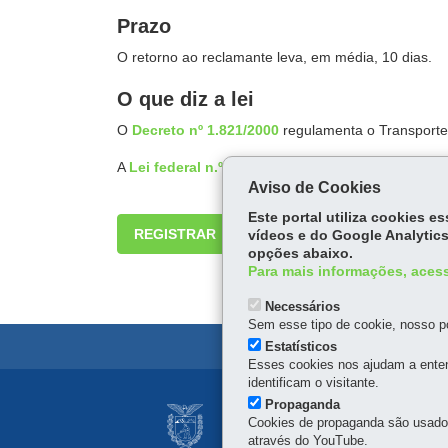
Prazo
O retorno ao reclamante leva, em média, 10 dias.
O que diz a lei
O
Decreto nº 1.821/2000
regulamenta o Transporte 
A
Lei federal n.º 8.078/90
regulamenta o Código de
Aviso de Cookies
Este portal utiliza cookies 
REGISTRAR
vídeos e do Google Analytics
opções abaixo.
Para mais informações, acess
Necessários
Sem esse tipo de cookie, nosso po
Estatísticos
Esses cookies nos ajudam a enten
identificam o visitante.
Navegação
Propaganda
ESTRADA DE FERR
Cookies de propaganda são usados 
principal
através do YouTube.
Avenida Iguaçu, 420 - 7º 