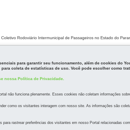
Coletivo Rodoviário Intermunicipal de Passageiros no Estado do Para
 Defesa do Consumidor.
essenciais para garantir seu funcionamento, além de cookies do Y
 para coleta de estatísticas de uso. Você pode escolher como tra
e nossa Política de Privacidade.
rtal não funciona plenamente. Esses cookies não coletam informações sobre 
MAPA DO SITE
DENUNCIE CORRUPÇÃO
der como os visitantes interagem com nosso site. As informações são cole
O PARANÁ OESTE S.A. - FERROESTE
para rastrear preferências dos visitantes em nosso Portal relacionadas com 
andar
-
80230-902
-
Curitiba
-
PR
MAPA