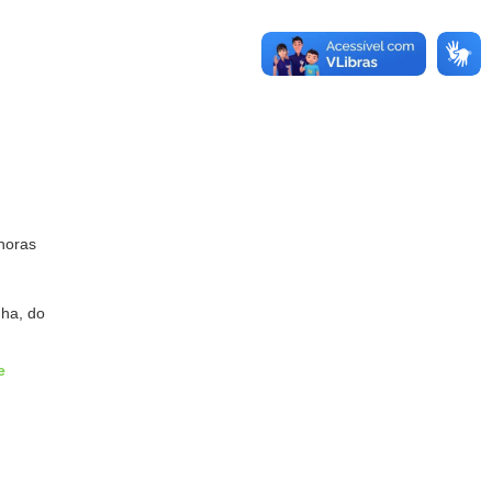
 horas
nha, do
e